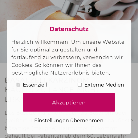
Datenschutz
Herzlich willkommen! Um unsere Website
für Sie optimal zu gestalten und
fortlaufend zu verbessern, verwenden wir
Cookies. So können wir Ihnen das
bestmögliche Nutzererlebnis bieten.
BASALZELLKARZINOM
Essenziell
Externe Medien
HÄUFIG ZU LANGE NICHT
ERKANNT
Akzeptieren
Das Basalzellkarzinom auch als Basaliom oder
Einstellungen übernehmen
„weißer“ Hautkrebs bezeichnet ist der häufigste
bösartige (maligne) Hauttumor. Er kommt
gehäuft bei Patienten ab dem 60. Lebensjahr