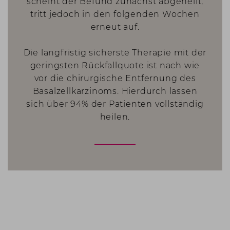
scheint der Befund zunächst abgeheilt,
tritt jedoch in den folgenden Wochen
erneut auf.
Die langfristig sicherste Therapie mit der
geringsten Rückfallquote ist nach wie
vor die chirurgische Entfernung des
Basalzellkarzinoms. Hierdurch lassen
sich über 94% der Patienten vollständig
heilen.